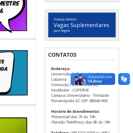
Processo Seletivo
Vagas Suplementares
para Negros
CONTATOS
Endereço:
Universidade Federal de Santa
Catarina
Comissão Permanente do
Vestibular - COPERVE
Campus Universitário - Trindade
Florianópolis-SC CEP: 88040-900
Horário de Atendimento:
Presencial:
das 7h às 19h
Plantão Telefônico:
das 8h às 19h
Telefone:
(48) 3721.9200 ou 9951