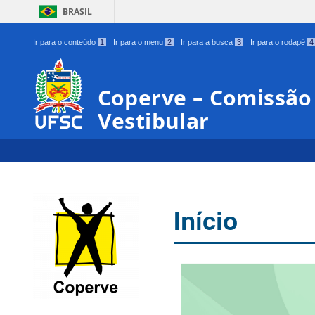
BRASIL
Ir para o conteúdo
1
Ir para o menu
2
Ir para a busca
3
Ir para o rodapé
4
Coperve – Comissã
Vestibular
Início