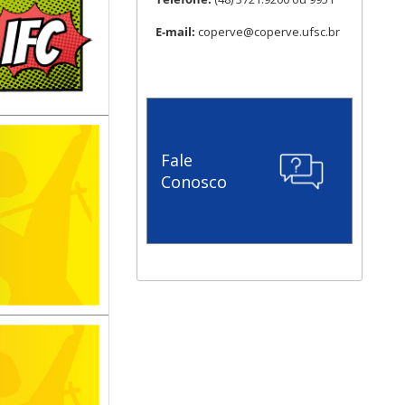
E-mail:
coperve@coperve.ufsc.br
Fale
Conosco