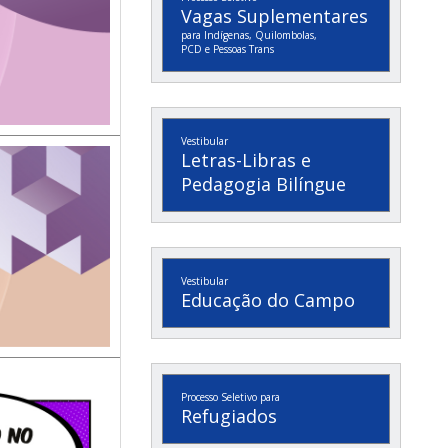
Vagas Suplementares
para Indígenas, Quilombolas,
PCD e Pessoas Trans
Vestibular
Letras-Libras e
Pedagogia Bilíngue
Vestibular
Educação do Campo
Processo Seletivo para
Refugiados